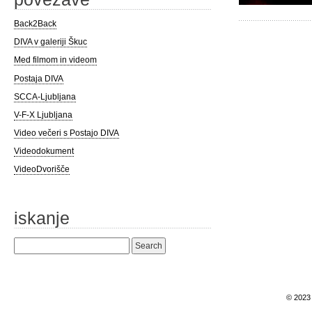
Back2Back
DIVA v galeriji Škuc
Med filmom in videom
Postaja DIVA
SCCA-Ljubljana
V-F-X Ljubljana
Video večeri s Postajo DIVA
Videodokument
VideoDvorišče
iskanje
Search
for:
© 202