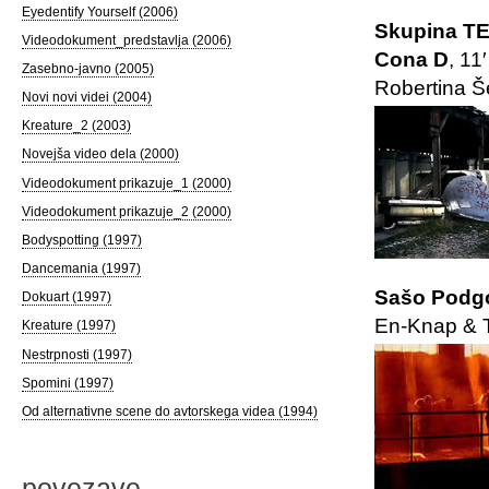
Eyedentify Yourself (2006)
Skupina TEM
Videodokument_predstavlja (2006)
Cona D
, 11
Zasebno-javno (2005)
Robertina Š
Novi novi videi (2004)
Kreature_2 (2003)
Novejša video dela (2000)
Videodokument prikazuje_1 (2000)
Videodokument prikazuje_2 (2000)
Bodyspotting (1997)
Dancemania (1997)
Sašo Podgor
Dokuart (1997)
En-Knap & T
Kreature (1997)
Nestrpnosti (1997)
Spomini (1997)
Od alternativne scene do avtorskega videa (1994)
povezave