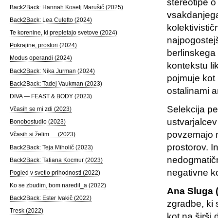
stereotipe o
Back2Back: Hannah Koselj Marušič (2025)
vsakdanjega 
Back2Back: Lea Culetto (2024)
kolektivisti
Te korenine, ki prepletajo svetove (2024)
najpogostejš
Pokrajine, prostori (2024)
berlinskega 
Modus operandi (2024)
kontekstu li
Back2Back: Nika Jurman (2024)
pojmuje kot
Back2Back: Tadej Vaukman (2023)
ostalinami ar
DIVA — FEAST & BODY (2023)
Selekcija pe
Včasih se mi zdi (2023)
ustvarjalcev 
Bonobostudio (2023)
povzemajo mo
Včasih si želim … (2023)
prostorov. I
Back2Back: Teja Miholič (2023)
nedogmatičn
Back2Back: Tatiana Kocmur (2023)
negativne ko
Pogled v svetlo prihodnost! (2022)
Ko se zbudim, bom naredil_a (2022)
Ana Sluga 
Back2Back: Ester Ivakič (2022)
zgradbe, ki
Tresk (2022)
kot na širši