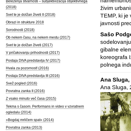
namembnosti 
Beleženja stvarnosti – subjektivizacija objektivnega
(2018)
živim urban
Svet te je dolžan živeti II (2018)
TEMP, ki je 
Obrazi in strukture 2018
javnosti pre
Sorodnosti (2018)
Sašo Podgo
Ob nekem času, na nekem mestu (2017)
sodelovanju
Svet te je dolžan živeti (2017)
gibalne ele
V pričakovanju prihodnosti (2017)
koreografa 
Postaja DIVA predstavlja IV (2017)
polnega indu
Hvala za pozornost! (2016)
Postaja DIVA predstavlja III (2016)
Ana Sluga,
Svež pogled (2016)
Ana Sluga,
Povratna zanka II (2016)
Z vsako minuto več časa (2015)
Tekma s časom. Performans in video v vzvratnem
ogledalu (2014)
»Bogdaj mrličem spat« (2014)
Povratna zanka (2013)