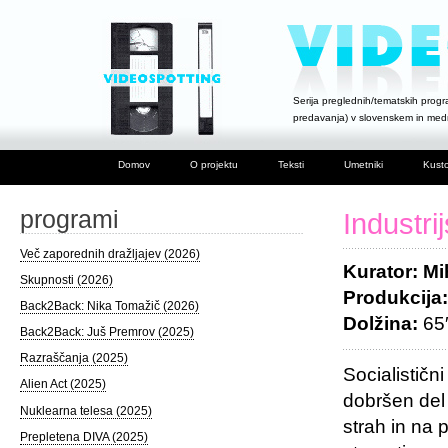
Serija preglednih/tematskih progra
predavanja) v slovenskem in me
Domov
O projektu
Teksti
Umetniki
Kusto
programi
Industri
Več zaporednih dražljajev (2026)
Kurator: Mi
Skupnosti (2026)
Produkcija
Back2Back: Nika Tomažič (2026)
Dolžina:
65′
Back2Back: Juš Premrov (2025)
Razraščanja (2025)
Socialističn
Alien Act (2025)
dobršen del 
Nuklearna telesa (2025)
strah in na 
Prepletena DIVA (2025)