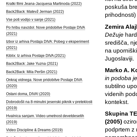
Kratki filmi Jeana-Jacquesa Martinoda (2022)
poskuša bre
Back2Back: Matevž Jerman (2022)
prihodnosti) 
Vse poti vodijo v sanje (2021)
Zemira Ala
Po hribu navzdol. Nove pridobitve Postaje DIVA
Dežuje
hard
(2021)
središča, nj
Izbor iz arhiva Postaja DIVA: Pobeg v eksperiment
(2021)
na uporniški
Kiblix: Iz arhiva Postaje DIVA (2021)
Jugoslaviji.
Back2Back: Jake Yuzna (2021)
Marko A. K
Back2Back: Mila Peršin (2021)
in podoba je
Onkraj vidnega. Nove pridobitve Postaje DIVA
subtilno upo
(2020)
videnih podo
Ostani doma, DIVA! (2020)
kontekst.
Dobrodošli na 8-minutni jesenski piknik v preteklosti
(2019)
Skupina TEM
Hvalnica sanjam. Video umetnost devetdesetih
(2005)
oziro
(2019)
podprtem z 
Video Discipline & Dreams (2019)