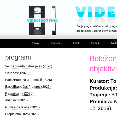
Serija preglednih/tematskih progra
predavanja) v slovenskem in me
Domov
O projektu
Teksti
Umetniki
Kusto
programi
Beleženj
Več zaporednih dražljajev (2026)
objekti
Skupnosti (2026)
Back2Back: Nika Tomažič (2026)
Kurator: To
Back2Back: Juš Premrov (2025)
Produkcija
Razraščanja (2025)
Trajanje:
50’
Alien Act (2025)
Premiera:
N
Nuklearna telesa (2025)
12. 2018)
Prepletena DIVA (2025)