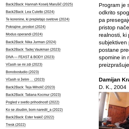
Program je s
Back2Back: Hannah Koselj Marušič (2025)
odkrito spog
Back2Back: Lea Culetto (2024)
pa presegajo
Te korenine, ki prepletajo svetove (2024)
pristop nač
Pokrajine, prostori (2024)
realnosti, k
Modus operandi (2024)
subjektiven 
Back2Back: Nika Jurman (2024)
postane predm
Back2Back: Tadej Vaukman (2023)
spomine in n
DIVA — FEAST & BODY (2023)
preizprašuje
Včasih se mi zdi (2023)
Bonobostudio (2023)
Damijan Kr
Včasih si želim … (2023)
D. K., 2004
Back2Back: Teja Miholič (2023)
Back2Back: Tatiana Kocmur (2023)
Pogled v svetlo prihodnost! (2022)
Ko se zbudim, bom naredil_a (2022)
Back2Back: Ester Ivakič (2022)
Tresk (2022)