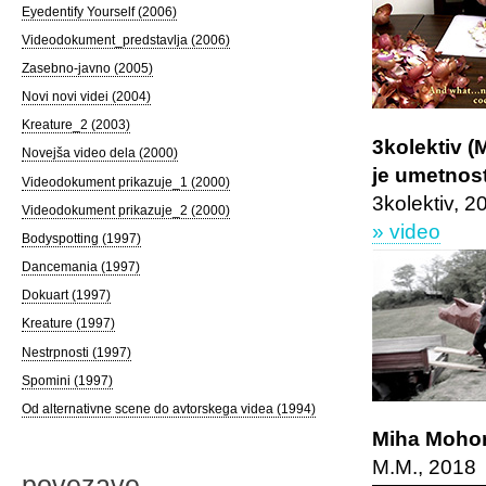
Eyedentify Yourself (2006)
Videodokument_predstavlja (2006)
Zasebno-javno (2005)
Novi novi videi (2004)
Kreature_2 (2003)
3kolektiv (
Novejša video dela (2000)
je umetnost
Videodokument prikazuje_1 (2000)
3kolektiv, 2
Videodokument prikazuje_2 (2000)
» video
Bodyspotting (1997)
Dancemania (1997)
Dokuart (1997)
Kreature (1997)
Nestrpnosti (1997)
Spomini (1997)
Od alternativne scene do avtorskega videa (1994)
Miha Mohor
M.M., 2018
povezave