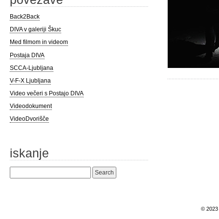
Back2Back
DIVA v galeriji Škuc
Med filmom in videom
Postaja DIVA
SCCA-Ljubljana
V-F-X Ljubljana
Video večeri s Postajo DIVA
Videodokument
VideoDvorišče
iskanje
Search
for:
© 202