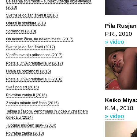
Beleženja stvarnosti – subjektivizacija objektivnega
(2018)
Svet te je dolžan živeti II (2018)
Obrazi in strukture 2018
Pila Rusjan,
Sorodnosti (2018)
P.R., 2010
Ob nekem času, na nekem mestu (2017)
» video
Svet te je dolžan živeti (2017)
V pričakovanju prihodnosti (2017)
Postaja DIVA predstavlja IV (2017)
Hvala za pozornost! (2016)
Postaja DIVA predstavlja III (2016)
Svež pogled (2016)
Povratna zanka II (2016)
Keiko Miyaz
Z vsako minuto več časa (2015)
K.M., 2018
Tekma s časom. Performans in video v vzvratnem
» video
ogledalu (2014)
»Bogdaj mrličem spat« (2014)
Povratna zanka (2013)