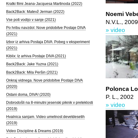
Kratki filmi Jeana-Jacquesa Martinoda (2022)
Back2Back: Matevž Jerman (2022)
Noemi Vebe
Vse poti vodijo v sanje (2021)
N.V.L., 200
Po hribu navzdol. Nove pridobitve Postaje DIVA
» video
(2021)
Izbor iz arhiva Postaja DIVA: Pobeg v eksperiment
(2021)
Kiblix: Iz arhiva Postaje DIVA (2021)
Back2Back: Jake Yuzna (2021)
Back2Back: Mila Peršin (2021)
Onkraj vidnega. Nove pridobitve Postaje DIVA
(2020)
Polonca Lov
Ostani doma, DIVA! (2020)
P. L., 2002
Dobrodošli na 8-minutni jesenski piknik v preteklosti
» video
(2019)
Hvalnica sanjam. Video umetnost devetdesetih
(2019)
Video Discipline & Dreams (2019)