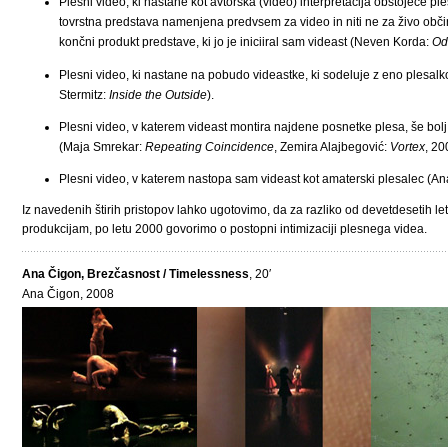
Plesni video, ki nastane kot avtorska (video) interpretacija obstoječe 
tovrstna predstava namenjena predvsem za video in niti ne za živo obči
končni produkt predstave, ki jo je iniciiral sam videast (Neven Korda:
Od
Plesni video, ki nastane na pobudo videastke, ki sodeluje z eno plesalko
Stermitz:
Inside the Outside
).
Plesni video, v katerem videast montira najdene posnetke plesa, še bol
(Maja Smrekar:
Repeating Coincidence
, Zemira Alajbegović:
Vortex
, 20
Plesni video, v katerem nastopa sam videast kot amaterski plesalec (A
Iz navedenih štirih pristopov lahko ugotovimo, da za razliko od devetdesetih l
produkcijam, po letu 2000 govorimo o postopni intimizaciji plesnega videa.
Ana Čigon, Brezčasnost / Timelessness
, 20′
Ana Čigon, 2008