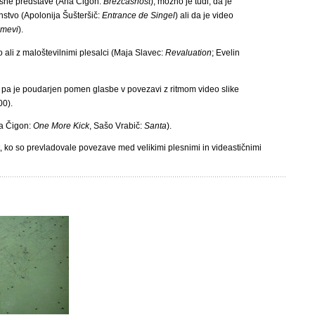
plesne predstave (Ana Čigon:
Brezčasnost
), možno je tudi, da je
nstvo (Apolonija Šušteršič:
Entrance de Singel
) ali da je video
mevi
).
 ali z maloštevilnimi plesalci (Maja Slavec:
Revaluation
; Evelin
j pa je poudarjen pomen glasbe v povezavi z ritmom video slike
00).
na Čigon:
One More Kick
, Sašo Vrabič:
Santa
).
et, ko so prevladovale povezave med velikimi plesnimi in videastičnimi