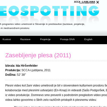
h programov video umetnosti iz Slovenije in predstavitve (razstave, projekcije,
m in mednarodnem prostoru
Kustosi
Razstave
Projekcije
Postaja DIVA
English
Zasebljenje plesa (2011)
Izbrala: Ida Hiršenfelder
Produkcija:
SCCA-Ljubljana, 2011
Dolžina:
52′ 38”
Plesni video kot žanr video umetnosti je bil v slovenskem kulturnem prostoru še
kolaboracije med plesnimi ustvarjalci (En-Knap) in videasti (Sašo Podgoršek, Em
iz video produkcije. Domnevo smo preverili s podrobnim pregledom video produk
videa lahko govorimo o štirih zelo različnih pristopih k plesnemu videu: