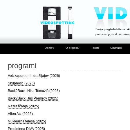
Serija preglednih/tematski
predavanja) v slovenske
Domov
O projektu
Teksti
Umetniki
programi
Več zaporednih dražljajev (2026)
Skupnosti (2026)
Back2Back: Nika Tomažič (2026)
Back2Back: Juš Premrov (2025)
Razraščanja (2025)
Alien Act (2025)
Nuklearna telesa (2025)
Prepletena DIVA (2025)