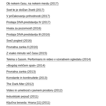
Ob nekem času, na nekem mestu (2017)
Svet te je dolžan živeti (2017)
V pričakovanju prihodnosti (2017)
Postaja DIVA predstavlja IV (2017)
Hvala za pozornost! (2016)
Postaja DIVA predstavlja III (2016)
Svež pogled (2016)
Povratna zanka II (2016)
Z vsako minuto več časa (2015)
Tekma s časom. Performans in video v vzvratnem ogledalu (2014)
»Bogdaj mrličem spat« (2014)
Povratna zanka (2013)
Konstante in kontinuitete (2013)
The Dark Alter (2012)
Video in umetnost v javnem prostoru (2012)
Industrijski pejsaž (2011)
Ključna beseda: Hrana [11] (2011)