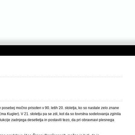
 posebej močno prisoten v 90. letih 20. stoletja, ko so nastale zelo znane
a Kugler). V 21. stoletju pa se zdi, kot da so tovrstna sodelovanja zginila
cije zadnjega desetletja in postavili tezo, da pri obravnavi plesnega