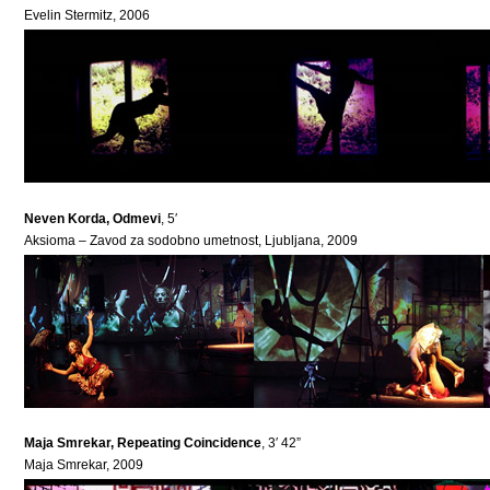
Evelin Stermitz, 2006
Neven Korda, Odmevi
, 5′
Aksioma – Zavod za sodobno umetnost, Ljubljana, 2009
Maja Smrekar, Repeating Coincidence
, 3′ 42”
Maja Smrekar, 2009