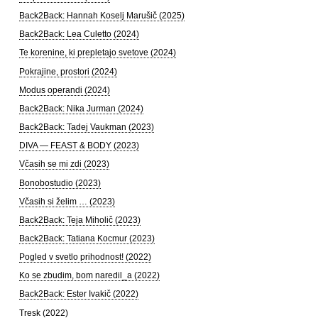
Back2Back: Hannah Koselj Marušič (2025)
Back2Back: Lea Culetto (2024)
Te korenine, ki prepletajo svetove (2024)
Pokrajine, prostori (2024)
Modus operandi (2024)
Back2Back: Nika Jurman (2024)
Back2Back: Tadej Vaukman (2023)
DIVA — FEAST & BODY (2023)
Včasih se mi zdi (2023)
Bonobostudio (2023)
Včasih si želim … (2023)
Back2Back: Teja Miholič (2023)
Back2Back: Tatiana Kocmur (2023)
Pogled v svetlo prihodnost! (2022)
Ko se zbudim, bom naredil_a (2022)
Back2Back: Ester Ivakič (2022)
Tresk (2022)