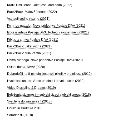
Kratki filmi Jeana-Jacquesa Martinoda (2022)
Back2Back: Matevž Jerman (2022)
Vse poti vodijo v sanje (2021)
Po hribu navzdol. Nove pridobitve Postaje DIVA (2021)
Izbor iz arhiva Postaja DIVA: Pobeg v eksperiment (2021)
Kiblix: Iz arhiva Postaje DIVA (2021)
Back2Back: Jake Yuzna (2021)
Back2Back: Mila Peršin (2021)
Onkraj vidnega. Nove pridobitve Postaje DIVA (2020)
Ostani doma, DIVA! (2020)
Dobrodošli na 8-minutni jesenski piknik v preteklosti (2019)
Hvalnica sanjam. Video umetnost devetdesetih (2019)
Video Discipline & Dreams (2019)
Beleženja stvarnosti – subjektivizacija objektivnega (2018)
Svet te je dolžan živeti II (2018)
Obrazi in strukture 2018
Sorodnosti (2018)