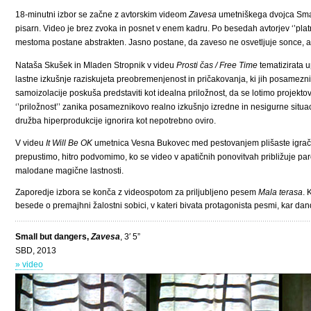
18-minutni izbor se začne z avtorskim videom
Zavesa
umetniškega dvojca Small
pisarn. Video je brez zvoka in posnet v enem kadru. Po besedah avtorjev ‘’plat
mestoma postane abstrakten. Jasno postane, da zaveso ne osvetljuje sonce, 
Nataša Skušek in Mladen Stropnik v videu
Prosti čas / Free Time
tematizirata 
lastne izkušnje raziskujeta preobremenjenost in pričakovanja, ki jih posamez
samoizolacije poskuša predstaviti kot idealna priložnost, da se lotimo projektov,
‘’priložnost’’ zanika posameznikovo realno izkušnjo izredne in nesigurne situa
družba hiperprodukcije ignorira kot nepotrebno oviro.
V videu
It Will Be OK
umetnica Vesna Bukovec med pestovanjem plišaste igrače ko
prepustimo, hitro podvomimo, ko se video v apatičnih ponovitvah približuje paro
malodane magične lastnosti.
Zaporedje izbora se konča z videospotom za priljubljeno pesem
Mala terasa
. 
besede o premajhni žalostni sobici, v kateri bivata protagonista pesmi, kar dan
Small but dangers,
Zavesa
, 3′ 5”
SBD, 2013
» video