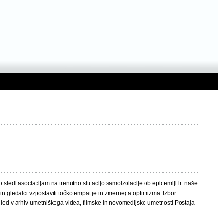
 sledi asociacijam na trenutno situacijo samoizolacije ob epidemiji in naše
n gledalci vzpostaviti točko empatije in zmernega optimizma. Izbor
ogled v arhiv umetniškega videa, filmske in novomedijske umetnosti Postaja