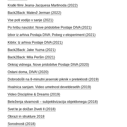
Kratki filmi Jeana-Jacquesa Martinoda (2022)
Back2Back: Matevž Jerman (2022)
Vse poti vodijo v sanje (2021)
Po hribu navzdol. Nove pridobitve Postaje DIVA (2021)
Izbor iz arhiva Postaja DIVA: Pobeg v eksperiment (2021)
Kiblix: Iz arhiva Postaje DIVA (2021)
Back2Back: Jake Yuzna (2021)
Back2Back: Mila Peršin (2021)
Onkraj vidnega. Nove pridobitve Postaje DIVA (2020)
Ostani doma, DIVA! (2020)
Dobrodošli na 8-minutni jesenski piknik v preteklosti (2019)
Hvalnica sanjam. Video umetnost devetdesetih (2019)
Video Discipline & Dreams (2019)
Beleženja stvarnosti – subjektivizacija objektivnega (2018)
Svet te je dolžan živeti II (2018)
Obrazi in strukture 2018
Sorodnosti (2018)