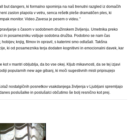
 but dangers, ki formalno spominja na naš trenutni razgled iz domačih
neni zaslon plapola v vetru, senca rešetk pleše dramatičen ples, ki
ampak monitor. Video
Zavesa
je pesem o videu.’’
upravljanje s časom v sodobnem družinskem življenju. Umetnika preko
nici in posamezniku vsiljuje sodobna družba. Podobno se nam čas
 hobijev, knjig, filmov in opravil, s katerimi smo odlašali. Takšna
cije, ki od posameznika terja dodaten kognitivni in emocionalni davek, kar
t v mantri obljublja, da bo vse okej. Kljub mikavnosti, da se tej izjavi
diji popularnih new age gibanj, ki moči sugestivnih misli pripisujejo
Kolaž nostalgičnih posnetkov vsakdanjega življenja v Ljubljani spremljajo
danes poslušalke in poslušalci občutimo še bolj resnično kot prej.