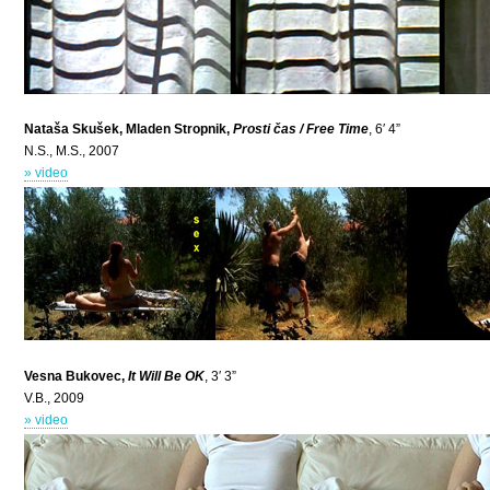
Nataša Skušek, Mladen Stropnik,
Prosti čas / Free Time
, 6′ 4”
N.S., M.S., 2007
» video
Vesna Bukovec,
It Will Be OK
, 3′ 3”
V.B., 2009
» video