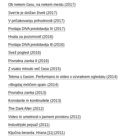
Ob nekem času, na nekem mestu (2017)
Svet te je dolžan živeti (2017)
V pričakovanju prihodnosti (2017)
Postaja DIVA predstavlja IV (2017)
Hvala za pozornost! (2016)
Postaja DIVA predstavlja III (2016)
Svež pogled (2016)
Povratna zanka II (2016)
Z vsako minuto več časa (2015)
Tekma s časom. Performans in video v vzvratnem ogledalu (2014)
»Bogdaj mrličem spat« (2014)
Povratna zanka (2013)
Konstante in kontinuitete (2013)
The Dark Alter (2012)
Video in umetnost v javnem prostoru (2012)
Industrijski pejsaž (2011)
Ključna beseda: Hrana [11] (2011)