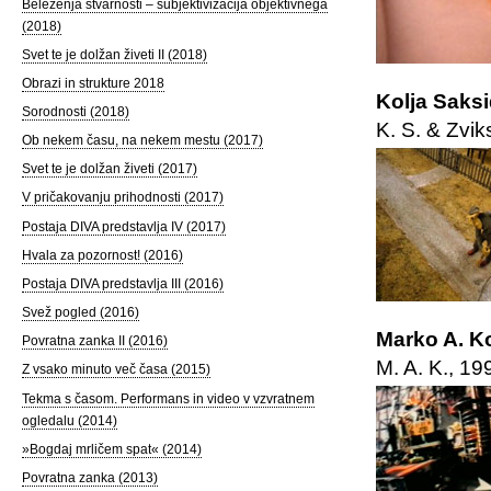
Beleženja stvarnosti – subjektivizacija objektivnega
(2018)
Svet te je dolžan živeti II (2018)
Obrazi in strukture 2018
Kolja Saks
Sorodnosti (2018)
K. S. & Zvik
Ob nekem času, na nekem mestu (2017)
Svet te je dolžan živeti (2017)
V pričakovanju prihodnosti (2017)
Postaja DIVA predstavlja IV (2017)
Hvala za pozornost! (2016)
Postaja DIVA predstavlja III (2016)
Svež pogled (2016)
Marko A. Ko
Povratna zanka II (2016)
M. A. K., 19
Z vsako minuto več časa (2015)
Tekma s časom. Performans in video v vzvratnem
ogledalu (2014)
»Bogdaj mrličem spat« (2014)
Povratna zanka (2013)