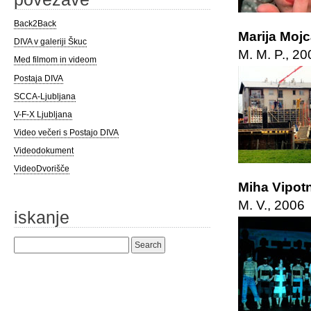
Back2Back
Marija Moj
DIVA v galeriji Škuc
M. M. P., 20
Med filmom in videom
Postaja DIVA
SCCA-Ljubljana
V-F-X Ljubljana
Video večeri s Postajo DIVA
Videodokument
VideoDvorišče
Miha Vipotn
M. V., 2006
iskanje
Search
for: