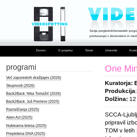
Serija preglednih/tematskih progra
predavanja) v slovenskem in me
Domov
O projektu
Teksti
Umetniki
Kusto
programi
One Min
Več zaporednih dražljajev (2026)
Kuratorja: 
Skupnosti (2026)
Produkcija
Back2Back: Nika Tomažič (2026)
Dolžina:
12 
Back2Back: Juš Premrov (2025)
Razraščanja (2025)
SCCA-Ljublj
Alien Act (2025)
pripravil iz
Nuklearna telesa (2025)
TOM v letih
Prepletena DIVA (2025)