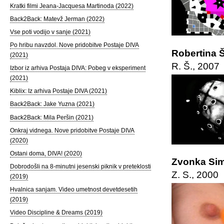
Kratki filmi Jeana-Jacquesa Martinoda (2022)
Back2Back: Matevž Jerman (2022)
Vse poti vodijo v sanje (2021)
Po hribu navzdol. Nove pridobitve Postaje DIVA
Robertina 
(2021)
R. Š., 2007
Izbor iz arhiva Postaja DIVA: Pobeg v eksperiment
(2021)
Kiblix: Iz arhiva Postaje DIVA (2021)
Back2Back: Jake Yuzna (2021)
Back2Back: Mila Peršin (2021)
Onkraj vidnega. Nove pridobitve Postaje DIVA
(2020)
Ostani doma, DIVA! (2020)
Zvonka Sim
Dobrodošli na 8-minutni jesenski piknik v preteklosti
Z. S., 2000
(2019)
Hvalnica sanjam. Video umetnost devetdesetih
(2019)
Video Discipline & Dreams (2019)