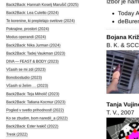
Izbor je na
Back2Back: Hannah Koselj Marušič (2025)
Today A
Back2Back: Lea Culetto (2024)
deBuren
Te korenine, ki prepletajo svetove (2024)
Pokrajine, prostori (2024)
Bojana Križ
Modus operandi (2024)
B. K. & SCC
Back2Back: Nika Jurman (2024)
Back2Back: Tadej Vaukman (2023)
DIVA — FEAST & BODY (2023)
Včasih se mi zdi (2023)
Bonobostudio (2023)
Včasih si želim … (2023)
Back2Back: Teja Miholič (2023)
Back2Back: Tatiana Kocmur (2023)
Tanja Vuji
Pogled v svetlo prihodnost! (2022)
T. V., 2007
Ko se zbudim, bom naredil_a (2022)
Back2Back: Ester Ivakič (2022)
Tresk (2022)