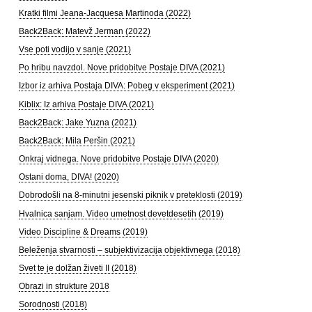
Kratki filmi Jeana-Jacquesa Martinoda (2022)
Back2Back: Matevž Jerman (2022)
Vse poti vodijo v sanje (2021)
Po hribu navzdol. Nove pridobitve Postaje DIVA (2021)
Izbor iz arhiva Postaja DIVA: Pobeg v eksperiment (2021)
Kiblix: Iz arhiva Postaje DIVA (2021)
Back2Back: Jake Yuzna (2021)
Back2Back: Mila Peršin (2021)
Onkraj vidnega. Nove pridobitve Postaje DIVA (2020)
Ostani doma, DIVA! (2020)
Dobrodošli na 8-minutni jesenski piknik v preteklosti (2019)
Hvalnica sanjam. Video umetnost devetdesetih (2019)
Video Discipline & Dreams (2019)
Beleženja stvarnosti – subjektivizacija objektivnega (2018)
Svet te je dolžan živeti II (2018)
Obrazi in strukture 2018
Sorodnosti (2018)