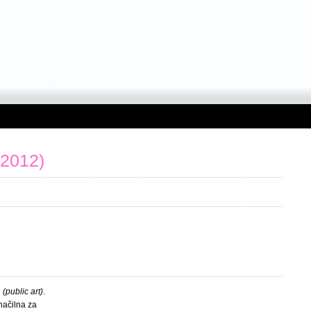
(2012)
u
(public art)
.
značilna za