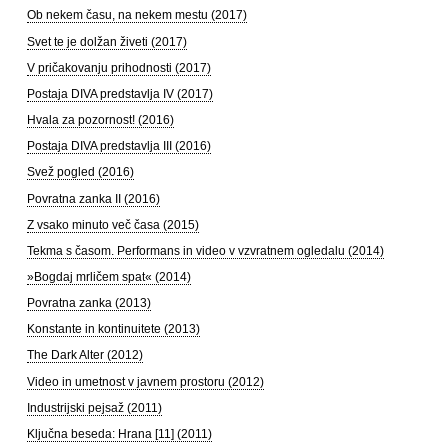
Ob nekem času, na nekem mestu (2017)
Svet te je dolžan živeti (2017)
V pričakovanju prihodnosti (2017)
Postaja DIVA predstavlja IV (2017)
Hvala za pozornost! (2016)
Postaja DIVA predstavlja III (2016)
Svež pogled (2016)
Povratna zanka II (2016)
Z vsako minuto več časa (2015)
Tekma s časom. Performans in video v vzvratnem ogledalu (2014)
»Bogdaj mrličem spat« (2014)
Povratna zanka (2013)
Konstante in kontinuitete (2013)
The Dark Alter (2012)
Video in umetnost v javnem prostoru (2012)
Industrijski pejsaž (2011)
Ključna beseda: Hrana [11] (2011)