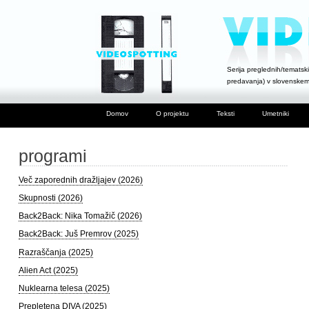
Serija preglednih/tematski
predavanja) v slovenske
Domov
O projektu
Teksti
Umetniki
programi
Več zaporednih dražljajev (2026)
Skupnosti (2026)
Back2Back: Nika Tomažič (2026)
Back2Back: Juš Premrov (2025)
Razraščanja (2025)
Alien Act (2025)
Nuklearna telesa (2025)
Prepletena DIVA (2025)