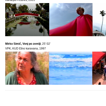
Kanalya Pictures, 2005
Mirko Simić, Vonj po zemlji
, 25′ 02’
VPK, KUD Etno karavana, 1997