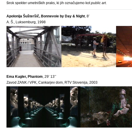
širok spekter umetniških praks, ki jih označujemo kot
public art
.
Apolonija Šušteršič, Bonnevoie by Day & Night
, 8′
A. Š., Luksemburg, 1998
Ema Kugler, Phantom
, 29’ 13’’
Zavod ZANK / VPK, Cankarjev dom, RTV Slovenija, 2003