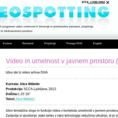
h programov video umetnosti iz Slovenije in predstavitve (razstave, projekcije,
m in mednarodnem prostoru
Kustosi
Razstave
Projekcije
Postaja DIVA
English
Video in umetnost v javnem prostoru 
Izbor del iz video arhiva DIVA
Kurirala: Alice Militello
Produkcija:
SCCA-Ljubljana, 2012
Dolžina:
1 25′ 26″
Tekst:
Alice Militello
Izbor tematizira vlogo in funkcijo videa v kontekstu umetnosti v javnem prostor
Zastavlja si vprašanje, kako lahko v rabo tehnologije vključimo izkušnjo, ki je 