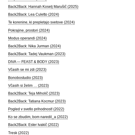
Back2Back: Hannah Koselj Marušič (2025)
Back2Back: Lea Culetto (2024)
Te korenine, ki prepletajo svetove (2024)
Pokrajine, prostori (2024)
Modus operandi (2024)
Back2Back: Nika Jurman (2024)
Back2Back: Tadej Vaukman (2023)
DIVA — FEAST & BODY (2023)
Včasih se mi zdi (2023)
Bonobostudio (2023)
Včasih si želim … (2023)
Back2Back: Teja Miholič (2023)
Back2Back: Tatiana Kocmur (2023)
Pogled v svetlo prihodnost! (2022)
Ko se zbudim, bom naredil_a (2022)
Back2Back: Ester Ivakič (2022)
Tresk (2022)