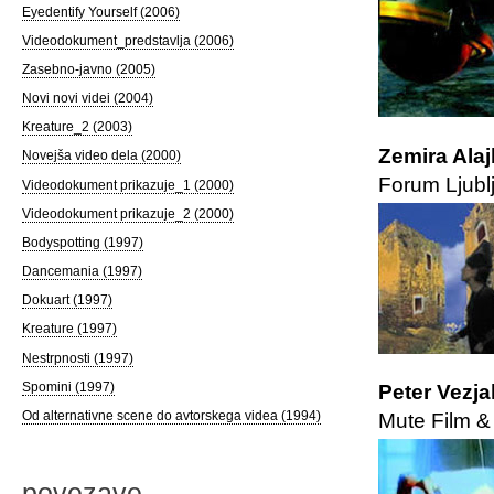
Eyedentify Yourself (2006)
Videodokument_predstavlja (2006)
Zasebno-javno (2005)
Novi novi videi (2004)
Kreature_2 (2003)
Zemira Alaj
Novejša video dela (2000)
Forum Ljubl
Videodokument prikazuje_1 (2000)
Videodokument prikazuje_2 (2000)
Bodyspotting (1997)
Dancemania (1997)
Dokuart (1997)
Kreature (1997)
Nestrpnosti (1997)
Spomini (1997)
Peter Vezja
Od alternativne scene do avtorskega videa (1994)
Mute Film &
povezave