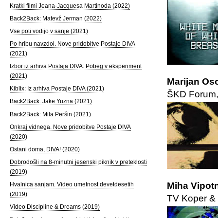
Kratki filmi Jeana-Jacquesa Martinoda (2022)
Back2Back: Matevž Jerman (2022)
Vse poti vodijo v sanje (2021)
Po hribu navzdol. Nove pridobitve Postaje DIVA
(2021)
Izbor iz arhiva Postaja DIVA: Pobeg v eksperiment
(2021)
Marijan Os
Kiblix: Iz arhiva Postaje DIVA (2021)
ŠKD Forum, 
Back2Back: Jake Yuzna (2021)
Back2Back: Mila Peršin (2021)
Onkraj vidnega. Nove pridobitve Postaje DIVA
(2020)
Ostani doma, DIVA! (2020)
Dobrodošli na 8-minutni jesenski piknik v preteklosti
(2019)
Miha Vipotn
Hvalnica sanjam. Video umetnost devetdesetih
(2019)
TV Koper & 
Video Discipline & Dreams (2019)