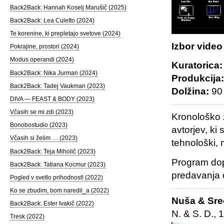
Back2Back: Hannah Koselj Marušič (2025)
Back2Back: Lea Culetto (2024)
Te korenine, ki prepletajo svetove (2024)
Izbor vide
Pokrajine, prostori (2024)
Modus operandi (2024)
Kuratorica:
Back2Back: Nika Jurman (2024)
Produkcija
Back2Back: Tadej Vaukman (2023)
Dolžina:
90 
DIVA — FEAST & BODY (2023)
Včasih se mi zdi (2023)
Kronološko 
Bonobostudio (2023)
avtorjev, ki
Včasih si želim … (2023)
tehnološki, 
Back2Back: Teja Miholič (2023)
Program dop
Back2Back: Tatiana Kocmur (2023)
predavanja 
Pogled v svetlo prihodnost! (2022)
Ko se zbudim, bom naredil_a (2022)
Nuša & Sre
Back2Back: Ester Ivakič (2022)
N. & S. D., 
Tresk (2022)