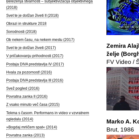
Beleženja stvarnosti – subjektivizacija objektivnega
(2018)
Svet te je dolžan živeti II (2018)
Obrazi in strukture 2018
Sorodnosti (2018)
Ob nekem času, na nekem mestu (2017)
Zemira Alaj
Svet te je dolžan živeti (2017)
želje (Borg
V pričakovanju prihodnosti (2017)
FV Video / 
Postaja DIVA predstavlja IV (2017)
Hvala za pozornost! (2016)
Postaja DIVA predstavlja III (2016)
Svež pogled (2016)
Povratna zanka II (2016)
Z vsako minuto več časa (2015)
Tekma s časom. Performans in video v vzvratnem
ogledalu (2014)
Marko A. K
»Bogdaj mrličem spat« (2014)
Brut, 1986
Povratna zanka (2013)