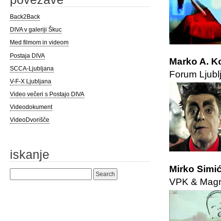
Back2Back
DIVA v galeriji Škuc
Med filmom in videom
Postaja DIVA
Marko A. Ko
SCCA-Ljubljana
Forum Ljubl
V-F-X Ljubljana
Video večeri s Postajo DIVA
Videodokument
VideoDvorišče
iskanje
Mirko Simić
Search
VPK & Magni
for: