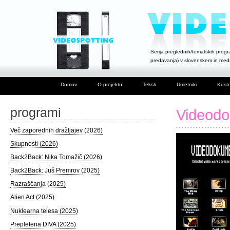
Serija preglednih/tematskih progra
predavanja) v slovenskem in me
Domov
O projektu
Teksti
Umetniki
Kusto
programi
Videodo
Več zaporednih dražljajev (2026)
Skupnosti (2026)
Back2Back: Nika Tomažič (2026)
Back2Back: Juš Premrov (2025)
Razraščanja (2025)
Alien Act (2025)
Nuklearna telesa (2025)
Prepletena DIVA (2025)