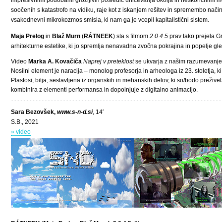
impresivnimi podobami grozljivih posledic uničevanja okolja in neskončnimi m
soočenih s katastrofo na vidiku, raje kot z iskanjem rešitev in spremembo način
vsakodnevni mikrokozmos smisla, ki nam ga je vcepil kapitalistični sistem.
Maja Prelog
in
Blaž Murn
(
RÁTNEEK
) sta s filmom
2 0 4 5
prav tako prejela Gr
arhitekturne estetike, ki jo spremlja nenavadna zvočna pokrajina in popelje gl
Video
Marka A. Kovačiča
Naprej v preteklost
se ukvarja z našim razumevanjem 
Nosilni element je naracija – monolog profesorja in arheologa iz 23. stoletja
Plastosi, bitja, sestavljena iz organskih in mehanskih delov, ki so/bodo preživ
kombinira z elementi performansa in dopolnjuje z digitalno animacijo.
Sara Bezovšek,
www.s-n-d.si
, 14′
S.B., 2021
» video