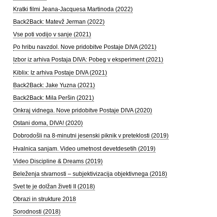
Kratki filmi Jeana-Jacquesa Martinoda (2022)
Back2Back: Matevž Jerman (2022)
Vse poti vodijo v sanje (2021)
Po hribu navzdol. Nove pridobitve Postaje DIVA (2021)
Izbor iz arhiva Postaja DIVA: Pobeg v eksperiment (2021)
Kiblix: Iz arhiva Postaje DIVA (2021)
Back2Back: Jake Yuzna (2021)
Back2Back: Mila Peršin (2021)
Onkraj vidnega. Nove pridobitve Postaje DIVA (2020)
Ostani doma, DIVA! (2020)
Dobrodošli na 8-minutni jesenski piknik v preteklosti (2019)
Hvalnica sanjam. Video umetnost devetdesetih (2019)
Video Discipline & Dreams (2019)
Beleženja stvarnosti – subjektivizacija objektivnega (2018)
Svet te je dolžan živeti II (2018)
Obrazi in strukture 2018
Sorodnosti (2018)