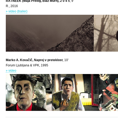
RÁTNEEK (Maja Prelog, Blaž Murn), 2 0 4 5
, 9′
R., 2016
» video (trailer)
Marko A. Kovačič, Naprej v preteklost
, 10′
Forum Ljubljana & VPK, 1995
» video