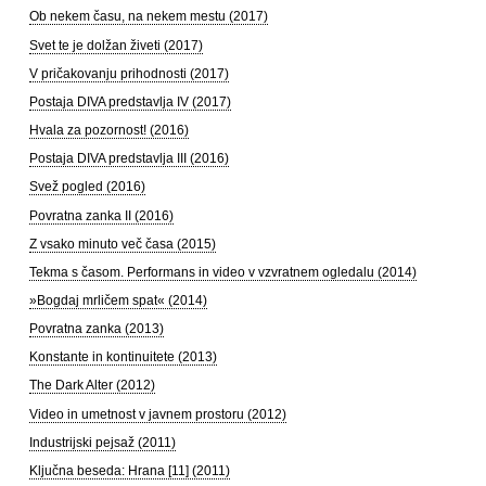
Ob nekem času, na nekem mestu (2017)
Svet te je dolžan živeti (2017)
V pričakovanju prihodnosti (2017)
Postaja DIVA predstavlja IV (2017)
Hvala za pozornost! (2016)
Postaja DIVA predstavlja III (2016)
Svež pogled (2016)
Povratna zanka II (2016)
Z vsako minuto več časa (2015)
Tekma s časom. Performans in video v vzvratnem ogledalu (2014)
»Bogdaj mrličem spat« (2014)
Povratna zanka (2013)
Konstante in kontinuitete (2013)
The Dark Alter (2012)
Video in umetnost v javnem prostoru (2012)
Industrijski pejsaž (2011)
Ključna beseda: Hrana [11] (2011)