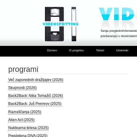
Serija preglednih/tematski
predavanja) v slovenske
Domov
O projektu
Teksti
Umetniki
programi
Več zaporednih dražljajev (2026)
Skupnosti (2026)
Back2Back: Nika Tomažič (2026)
Back2Back: Juš Premrov (2025)
Razraščanja (2025)
Alien Act (2025)
Nuklearna telesa (2025)
Prepletena DIVA (2025)