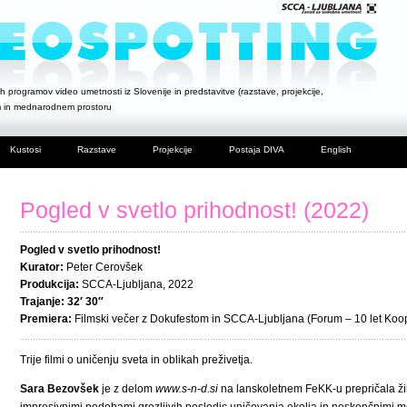
h programov video umetnosti iz Slovenije in predstavitve (razstave, projekcije,
m in mednarodnem prostoru
Kustosi
Razstave
Projekcije
Postaja DIVA
English
Pogled v svetlo prihodnost! (2022)
Pogled v svetlo prihodnost!
Kurator:
Peter Cerovšek
Produkcija:
SCCA-Ljubljana, 2022
Trajanje: 32′ 30″
Premiera:
Filmski večer z Dokufestom in SCCA-Ljubljana (Forum – 10 let Kooper
Trije filmi o uničenju sveta in oblikah preživetja.
Sara Bezovšek
je z delom
www.s-n-d.si
na lanskoletnem FeKK-u prepričala žir