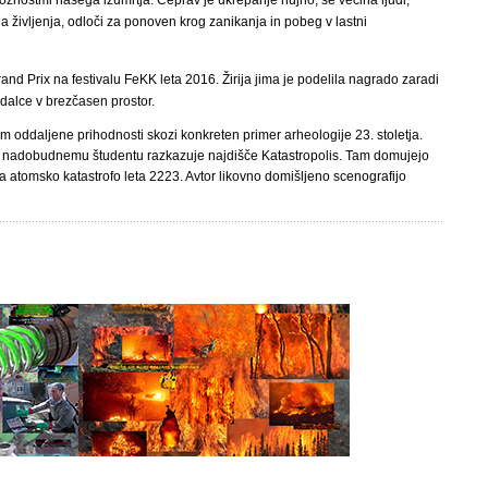
ožnostmi našega izumrtja. Čeprav je ukrepanje nujno, se večina ljudi,
a življenja, odloči za ponoven krog zanikanja in pobeg v lastni
and Prix na festivalu FeKK leta 2016. Žirija jima je podelila nagrado zaradi
edalce v brezčasen prostor.
oddaljene prihodnosti skozi konkreten primer arheologije 23. stoletja.
, ki nadobudnemu študentu razkazuje najdišče Katastropolis. Tam domujejo
ela atomsko katastrofo leta 2223. Avtor likovno domišljeno scenografijo