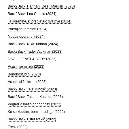
Back2Back: Hannah Koselj Marušič (2025)
Back2Back: Lea Culetto (2024)
Te korenine, ki prepletajo svetove (2024)
Pokrajine, prostori (2024)
Modus operandi (2024)
Back2Back: Nika Jurman (2024)
Back2Back: Tadej Vaukman (2023)
DIVA — FEAST & BODY (2023)
Včasih se mi zdi (2023)
Bonobostudio (2023)
Včasih si želim … (2023)
Back2Back: Teja Miholič (2023)
Back2Back: Tatiana Kocmur (2023)
Pogled v svetlo prihodnost! (2022)
Ko se zbudim, bom naredil_a (2022)
Back2Back: Ester Ivakič (2022)
Tresk (2022)