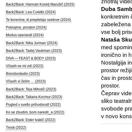
znotraj vide
Back2Back: Hannah Koselj Marušič (2025)
Duba Samb
Back2Back: Lea Culetto (2024)
konkretnim 
Te korenine, ki prepletajo svetove (2024)
zabeležena t
Pokrajine, prostori (2024)
vse bolj pris
Modus operandi (2024)
Nataša Sk
Back2Back: Nika Jurman (2024)
med spomine
Back2Back: Tadej Vaukman (2023)
ironično in 
DIVA — FEAST & BODY (2023)
Nostalgija i
Včasih se mi zdi (2023)
prostor reži
Bonobostudio (2023)
čas in prost
Včasih si želim … (2023)
prostor.
Back2Back: Teja Miholič (2023)
Čeprav video
Back2Back: Tatiana Kocmur (2023)
sliko teatra
Pogled v svetlo prihodnost! (2022)
svobode prav
Ko se zbudim, bom naredil_a (2022)
v novo konst
Back2Back: Ester Ivakič (2022)
Tresk (2022)