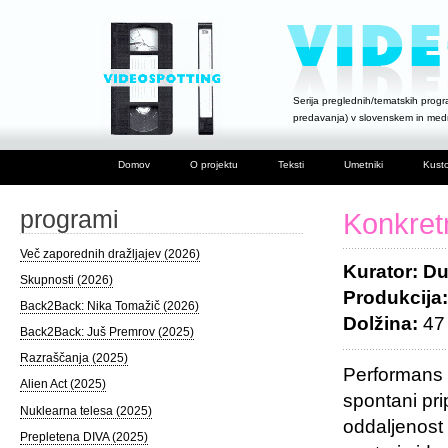
Serija preglednih/tematskih progra
predavanja) v slovenskem in me
Domov
O projektu
Teksti
Umetniki
Kusto
programi
Konkret
Več zaporednih dražljajev (2026)
Kurator: D
Skupnosti (2026)
Produkcija
Back2Back: Nika Tomažič (2026)
Dolžina:
47 
Back2Back: Juš Premrov (2025)
Razraščanja (2025)
Performans z
Alien Act (2025)
spontani pri
Nuklearna telesa (2025)
oddaljenost
Prepletena DIVA (2025)