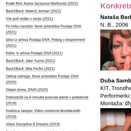
Kratki filmi Jeana-Jacquesa Martinoda (2022)
Konkret
Back2Back: Matevž Jerman (2022)
Nataša Ber
Vse poti vodijo v sanje (2021)
N. B., 2006
Po hribu navzdol. Nove pridobitve Postaje DIVA
(2021)
Izbor iz arhiva Postaja DIVA: Pobeg v eksperiment
(2021)
Kiblix: Iz arhiva Postaje DIVA (2021)
Back2Back: Jake Yuzna (2021)
Back2Back: Mila Peršin (2021)
Onkraj vidnega. Nove pridobitve Postaje DIVA
Duba Sambo
(2020)
KIT, Trondh
Ostani doma, DIVA! (2020)
Performerki
Dobrodošli na 8-minutni jesenski piknik v preteklosti
Montaža: Ø
(2019)
Hvalnica sanjam. Video umetnost devetdesetih
(2019)
Video Discipline & Dreams (2019)