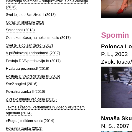
Beleženja stvarnosti – subjektivizacija objektivnega
(2018)
Svet te je dolžan živeti II (2018)
Obrazi in strukture 2018
Sorodnosti (2018)
Spomin
Ob nekem času, na nekem mestu (2017)
Polonca Lov
Svet te je dolžan živeti (2017)
P. L., 2002
V pričakovanju prihodnosti (2017)
Zvok: tosca
Postaja DIVA predstavlja IV (2017)
Hvala za pozornost! (2016)
Postaja DIVA predstavlja III (2016)
Svež pogled (2016)
Povratna zanka II (2016)
Z vsako minuto več časa (2015)
Tekma s časom. Performans in video v vzvratnem
ogledalu (2014)
Nataša Sku
»Bogdaj mrličem spat« (2014)
N. S., 2007
Povratna zanka (2013)