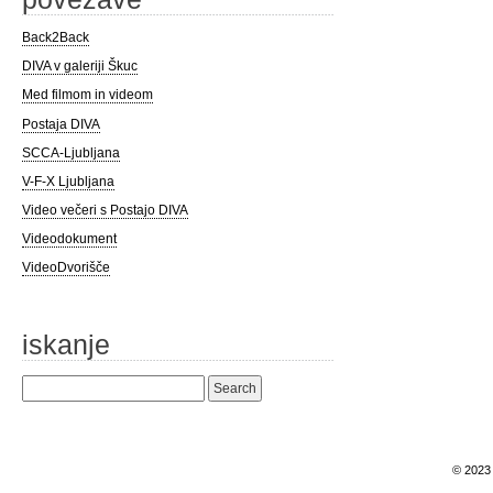
Back2Back
DIVA v galeriji Škuc
Med filmom in videom
Postaja DIVA
SCCA-Ljubljana
V-F-X Ljubljana
Video večeri s Postajo DIVA
Videodokument
VideoDvorišče
iskanje
Search
for:
© 202