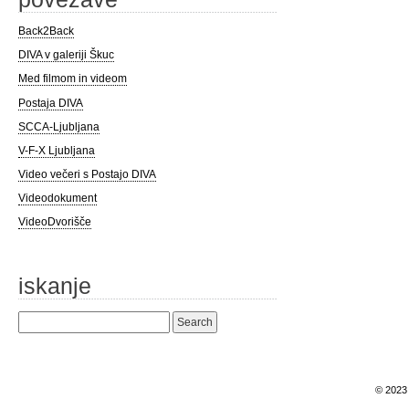
Back2Back
DIVA v galeriji Škuc
Med filmom in videom
Postaja DIVA
SCCA-Ljubljana
V-F-X Ljubljana
Video večeri s Postajo DIVA
Videodokument
VideoDvorišče
iskanje
Search
for:
© 202