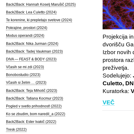
Back2Back: Hannah Koselj Marušič (2025)
Back2Back: Lea Culetto (2024)
Te korenine, ki prepletajo svetove (2024)
Pokrajine, prostori (2024)
Projekcija i
Modus operandi (2024)
dvorišču Gal
Back2Back: Nika Jurman (2024)
Izbor novih
Back2Back: Tadej Vaukman (2023)
prostora raz
DIVA — FEAST & BODY (2023)
preživetja.
Včasih se mi zdi (2023)
Sodelujejo:
Bonobostudio (2023)
Culetto, D
Včasih si želim … (2023)
Kuratorka:
Back2Back: Teja Miholič (2023)
Back2Back: Tatiana Kocmur (2023)
VEČ
Pogled v svetlo prihodnost! (2022)
Ko se zbudim, bom naredil_a (2022)
Back2Back: Ester Ivakič (2022)
Tresk (2022)