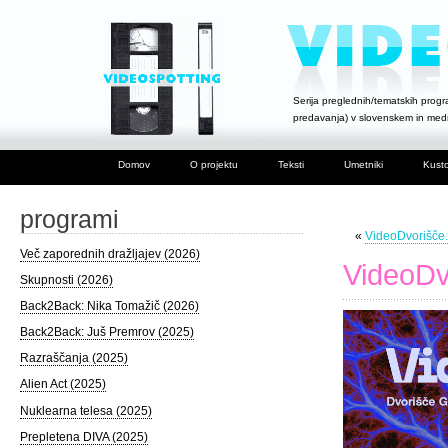
Serija preglednih/tematskih progra
predavanja) v slovenskem in me
Domov
O projektu
Teksti
Umetniki
Kusto
programi
«
VideoDvorišče.
Več zaporednih dražljajev (2026)
VideoDv
Skupnosti (2026)
Back2Back: Nika Tomažič (2026)
Back2Back: Juš Premrov (2025)
Razraščanja (2025)
Alien Act (2025)
Nuklearna telesa (2025)
Prepletena DIVA (2025)