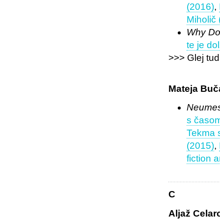
(2016)
,
Miholič
Why Do 
te je do
>>> Glej tud
Mateja Buč
Neumest
s časom
Tekma s
(2015)
,
fiction 
C
Aljaž Celar