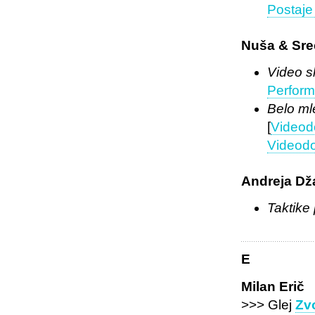
Postaje
Nuša & Sre
Video s
Perform
Belo mle
[
Videod
Videodo
Andreja Dž
Taktike 
E
Milan Erič
>>> Glej
Zv