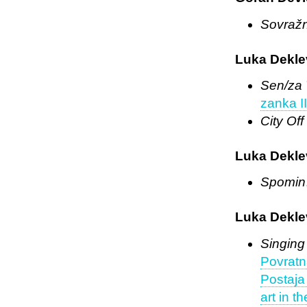
Sovražn
Luka Dekle
Sen/za T
zanka I
City Of
Luka Dekle
Spomin
Luka Dekle
Singing
Povratn
Postaja
art in t