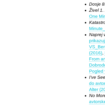
Dosje 8
Živel 1.
One Min
Katastr
Minute
Naprej v
prikazu
VS_Ber
(2016)
,
From art
Dobrodoš
Pogled 
I’ve Se
do avto
Alter (2
No Mor
avtorsk