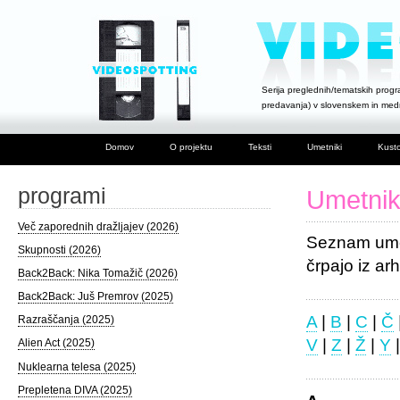
Serija preglednih/tematskih progra
predavanja) v slovenskem in me
Domov
O projektu
Teksti
Umetniki
Kusto
programi
Umetnik
Več zaporednih dražljajev (2026)
Seznam umet
Skupnosti (2026)
črpajo iz ar
Back2Back: Nika Tomažič (2026)
Back2Back: Juš Premrov (2025)
A
|
B
|
C
|
Č
Razraščanja (2025)
V
|
Z
|
Ž
|
Y
Alien Act (2025)
Nuklearna telesa (2025)
Prepletena DIVA (2025)