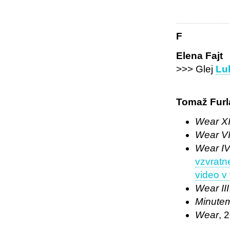
F
Elena Fajt
>>> Glej
Lu
Tomaž Furl
Wear X
Wear VI
Wear I
vzvratn
video v
Wear III
Minute
Wear
, 