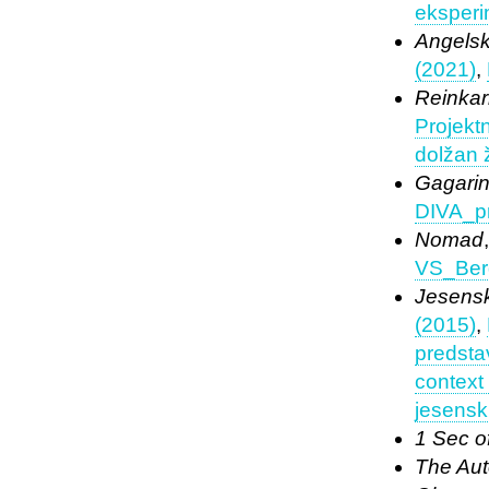
eksperi
Angelsk
(2021)
,
Reinkar
Projektn
dolžan ž
Gagari
DIVA_pr
Nomad
VS_Ber
Jesensk
(2015)
,
predsta
context 
jesenski
1 Sec o
The Auto