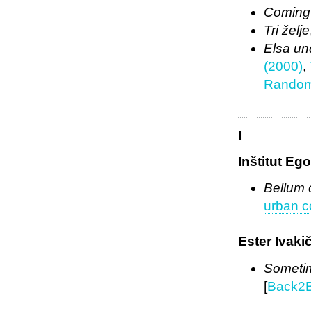
Coming
Tri želje
Elsa un
(2000)
,
Random 
I
Inštitut Eg
Bellum 
urban co
Ester Ivaki
Sometim
[
Back2Ba