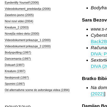
Eyedentify Yourself (2006)
Bodyfra
Videodokument_predstavlja (2006)
Zasebno-javno (2005)
Sara Bezo
Novi novi videi (2004)
Kreature_2 (2003)
www.s-n
Novejša video dela (2000)
Cyberst
Videodokument prikazuje_1 (2000)
Back2Ba
Videodokument prikazuje_2 (2000)
Računal
Bodyspotting (1997)
DIVA: P
Dancemania (1997)
Sextort
Dokuart (1997)
DIVA (2
Kreature (1997)
Nestrpnosti (1997)
Bratko Bibi
Spomini (1997)
Na dom
Od alternativne scene do avtorskega videa (1994)
(2022)
]
Damijan Bo
povezave