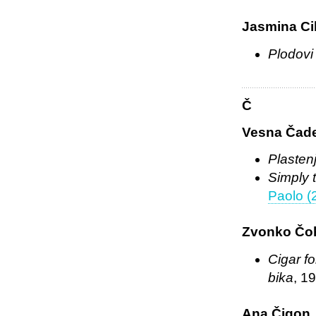
Jasmina Ci
Plodovi
Č
Vesna Čad
Plasten
Simply t
Paolo (
Zvonko Čoh
Cigar fo
bika
, 19
Ana Čigon