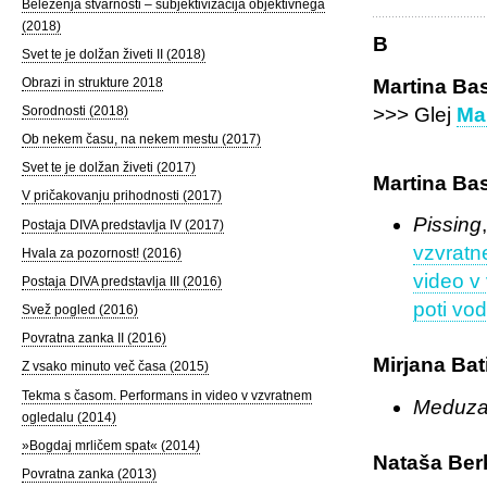
Beleženja stvarnosti – subjektivizacija objektivnega
(2018)
B
Svet te je dolžan živeti II (2018)
Martina Ba
Obrazi in strukture 2018
>>> Glej
Ma
Sorodnosti (2018)
Ob nekem času, na nekem mestu (2017)
Svet te je dolžan živeti (2017)
Martina Ba
V pričakovanju prihodnosti (2017)
Pissing
Postaja DIVA predstavlja IV (2017)
vzvratn
Hvala za pozornost! (2016)
video v
Postaja DIVA predstavlja III (2016)
poti vod
Svež pogled (2016)
Povratna zanka II (2016)
Mirjana Bat
Z vsako minuto več časa (2015)
Tekma s časom. Performans in video v vzvratnem
Meduz
ogledalu (2014)
»Bogdaj mrličem spat« (2014)
Nataša Ber
Povratna zanka (2013)