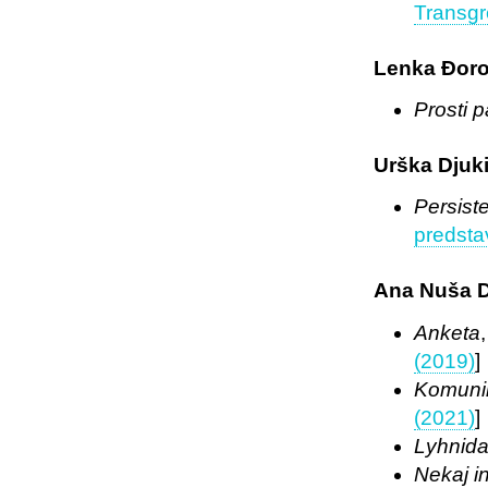
Transgr
Lenka Đoroj
Prosti 
Urška Djuk
Persist
predstav
Ana Nuša 
Anketa
(2019)
]
Komunik
(2021)
]
Lyhnid
Nekaj i