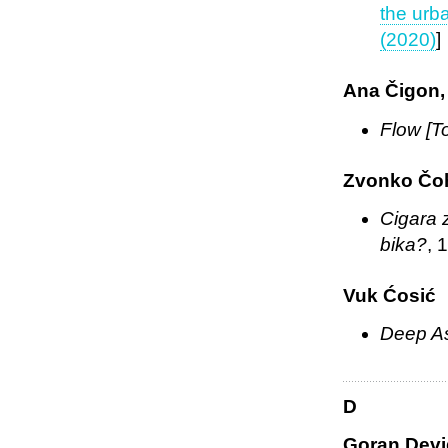
the urba
(2020)
]
Ana Čigon, 
Flow [T
Zvonko Čoh
Cigara 
bika?
, 
Vuk Ćosić
Deep As
D
Goran Dev