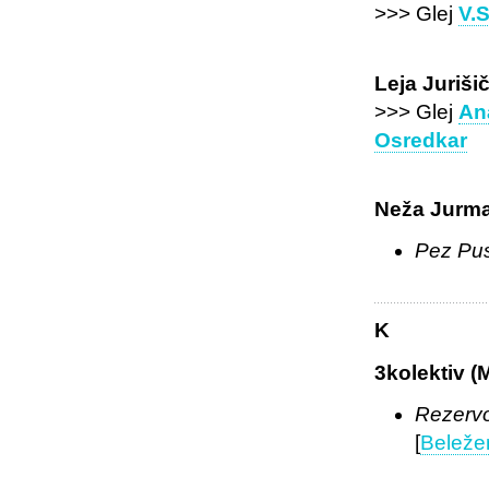
>>> Glej
V.S
Leja Juriši
>>> Glej
Ana
Osredkar
Neža Jurma
Pez Pus
K
3kolektiv (
Rezervo
[
Beležen