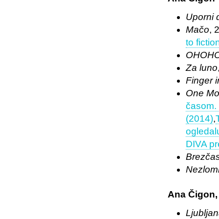
Uporni 
Mačo
, 
to ficti
OHOH
Za luno
Finger i
One Mo
časom. 
(2014)
,
ogledal
DIVA pr
Brezčas
Nezloml
Ana Čigon, 
Ljublja