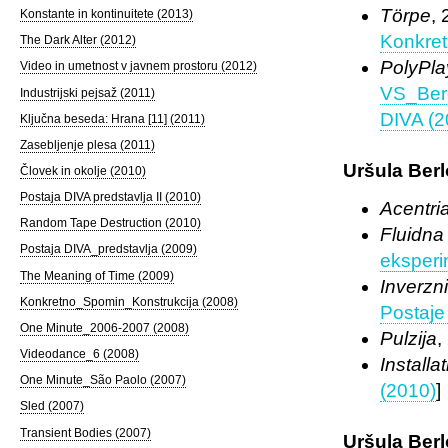
Törpe
, 
Konstante in kontinuitete (2013)
Konkret
The Dark Alter (2012)
PolyPla
Video in umetnost v javnem prostoru (2012)
VS_Ber
Industrijski pejsaž (2011)
DIVA (2
Ključna beseda: Hrana [11] (2011)
Zasebljenje plesa (2011)
Uršula Berl
Človek in okolje (2010)
Postaja DIVA predstavlja II (2010)
Acentri
Random Tape Destruction (2010)
Fluidna
Postaja DIVA_predstavlja (2009)
eksperi
The Meaning of Time (2009)
Inverzni
Konkretno_Spomin_Konstrukcija (2008)
Postaje
One Minute_2006-2007 (2008)
Pulzija
,
Videodance_6 (2008)
Install
One Minute_São Paolo (2007)
(2010)
]
Sled (2007)
Transient Bodies (2007)
Uršula Berl