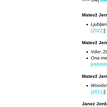
Matevž Jer
Ljubljan
(2022)
]
Matevž Jer
Vdor
, 2
Ona mež
pridobi
Matevž Jer
Woodsm
(2021)
]
Janez Jord