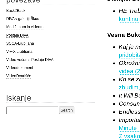
HE Treb
Back2Back
kontinui
DIVA v galeriji Škuc
Med filmom in videom
Vesna Buk
Postaja DIVA
SCCA-Ljubljana
Kaj je 
V-F-X Ljubljana
pridobi
Video večeri s Postajo DIVA
Okrožn
Videodokument
videa (
VideoDvorišče
Ko se z
zbudim,
It Will 
iskanje
Consum
Search
Endles
for:
Importa
Minute
Z vsako