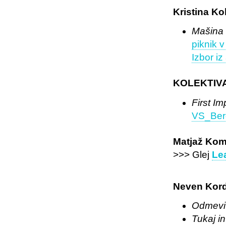
Kristina Ko
Mašina
piknik v
Izbor i
KOLEKTIVA 
First I
VS_Ber
Matjaž Kom
>>> Glej
Le
Neven Kor
Odmevi
Tukaj in