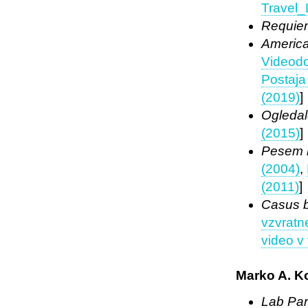
Travel_
Requie
Americ
Videodo
Postaja
(2019)
]
Ogledal
(2015)
]
Pesem m
(2004)
,
(2011)
]
Casus b
vzvratn
video v
Marko A. K
Lab Par