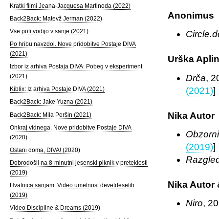
Kratki filmi Jeana-Jacquesa Martinoda (2022)
Anonimus
Back2Back: Matevž Jerman (2022)
Vse poti vodijo v sanje (2021)
Circle.
Po hribu navzdol. Nove pridobitve Postaje DIVA
(2021)
Urška Apli
Izbor iz arhiva Postaja DIVA: Pobeg v eksperiment
Drča
, 2
(2021)
(2021)
]
Kiblix: Iz arhiva Postaje DIVA (2021)
Back2Back: Jake Yuzna (2021)
Nika Autor
Back2Back: Mila Peršin (2021)
Onkraj vidnega. Nove pridobitve Postaje DIVA
Obzorni
(2020)
(2019)
]
Ostani doma, DIVA! (2020)
Razgle
Dobrodošli na 8-minutni jesenski piknik v preteklosti
(2019)
Nika Autor 
Hvalnica sanjam. Video umetnost devetdesetih
(2019)
Niro
, 20
Video Discipline & Dreams (2019)