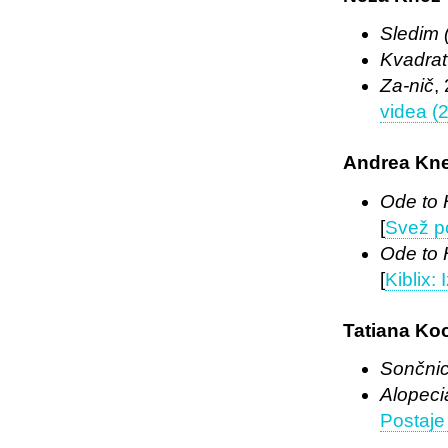
Sledim 
Kvadrat
Za-nič
,
videa (
Andrea Kn
Ode to H
[
Svež p
Ode to H
[
Kiblix:
Tatiana Ko
Sončni
Alopeci
Postaje