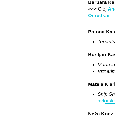
Barbara Ka
>>> Glej
Ana
Osredkar
Polona Kas
Tenant
Boštjan Ka
Made in
Vrtnari
Mateja Klar
Snip Sn
avtorsk
Neža Knez