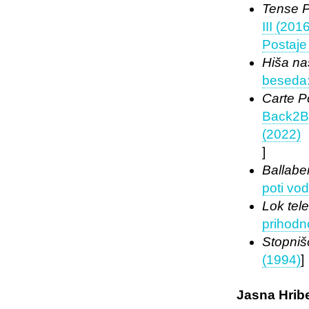
Tense P
III (201
Postaje
Hiša nas
beseda:
Carte P
Back2Ba
(2022)
]
Ballab
poti vod
Lok tel
prihodn
Stopniš
(1994)
]
Jasna Hrib