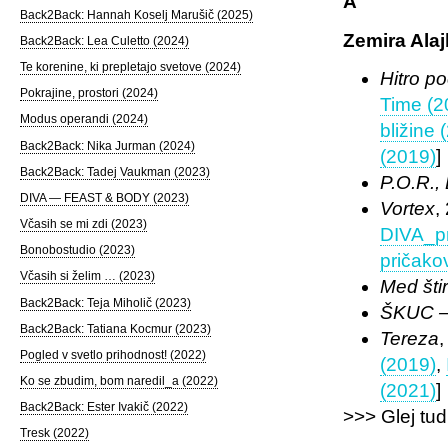
A
Back2Back: Hannah Koselj Marušič (2025)
Zemira Ala
Back2Back: Lea Culetto (2024)
Te korenine, ki prepletajo svetove (2024)
Hitro po
Pokrajine, prostori (2024)
Time (2
Modus operandi (2024)
bližine 
Back2Back: Nika Jurman (2024)
(2019)
]
Back2Back: Tadej Vaukman (2023)
P.O.R.,
DIVA — FEAST & BODY (2023)
Vortex
,
Včasih se mi zdi (2023)
DIVA_pr
Bonobostudio (2023)
pričako
Včasih si želim … (2023)
Med šti
Back2Back: Teja Miholič (2023)
ŠKUC – 
Back2Back: Tatiana Kocmur (2023)
Tereza
,
Pogled v svetlo prihodnost! (2022)
(2019)
,
Ko se zbudim, bom naredil_a (2022)
(2021)
]
Back2Back: Ester Ivakič (2022)
>>> Glej tud
Tresk (2022)