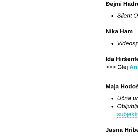
Đejmi Hadr
Silent 
Nika Ham
Videosp
Ida Hiršenf
>>> Glej
An
Maja Hodo
Učna u
Obljubl
subjekti
Jasna Hrib