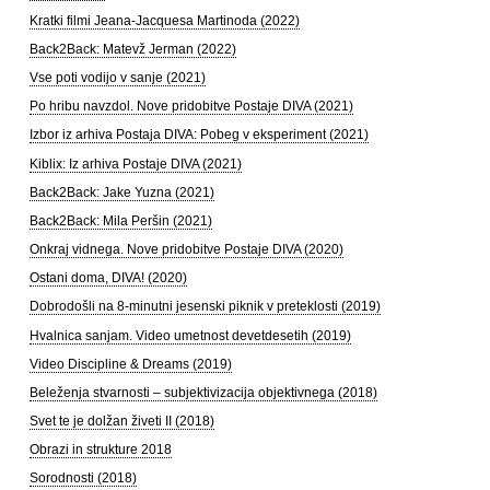
Kratki filmi Jeana-Jacquesa Martinoda (2022)
Back2Back: Matevž Jerman (2022)
Vse poti vodijo v sanje (2021)
Po hribu navzdol. Nove pridobitve Postaje DIVA (2021)
Izbor iz arhiva Postaja DIVA: Pobeg v eksperiment (2021)
Kiblix: Iz arhiva Postaje DIVA (2021)
Back2Back: Jake Yuzna (2021)
Back2Back: Mila Peršin (2021)
Onkraj vidnega. Nove pridobitve Postaje DIVA (2020)
Ostani doma, DIVA! (2020)
Dobrodošli na 8-minutni jesenski piknik v preteklosti (2019)
Hvalnica sanjam. Video umetnost devetdesetih (2019)
Video Discipline & Dreams (2019)
Beleženja stvarnosti – subjektivizacija objektivnega (2018)
Svet te je dolžan živeti II (2018)
Obrazi in strukture 2018
Sorodnosti (2018)