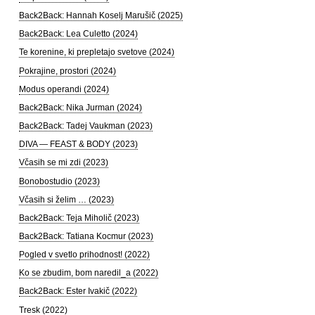
Back2Back: Hannah Koselj Marušič (2025)
Back2Back: Lea Culetto (2024)
Te korenine, ki prepletajo svetove (2024)
Pokrajine, prostori (2024)
Modus operandi (2024)
Back2Back: Nika Jurman (2024)
Back2Back: Tadej Vaukman (2023)
DIVA — FEAST & BODY (2023)
Včasih se mi zdi (2023)
Bonobostudio (2023)
Včasih si želim … (2023)
Back2Back: Teja Miholič (2023)
Back2Back: Tatiana Kocmur (2023)
Pogled v svetlo prihodnost! (2022)
Ko se zbudim, bom naredil_a (2022)
Back2Back: Ester Ivakič (2022)
Tresk (2022)