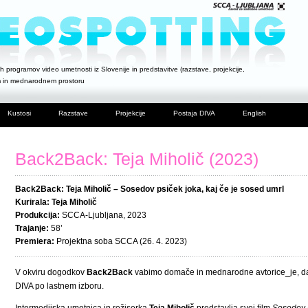
h programov video umetnosti iz Slovenije in predstavitve (razstave, projekcije,
m in mednarodnem prostoru
Kustosi
Razstave
Projekcije
Postaja DIVA
English
Back2Back: Teja Miholič (2023)
Back2Back: Teja Miholič – Sosedov psiček joka, kaj če je sosed umrl
Kurirala: Teja Miholič
Produkcija:
SCCA-Ljubljana, 2023
Trajanje:
58’
Premiera:
Projektna soba SCCA (26. 4. 2023)
V okviru dogodkov
Back2Back
vabimo domače in mednarodne avtorice_je, da pr
DIVA po lastnem izboru.