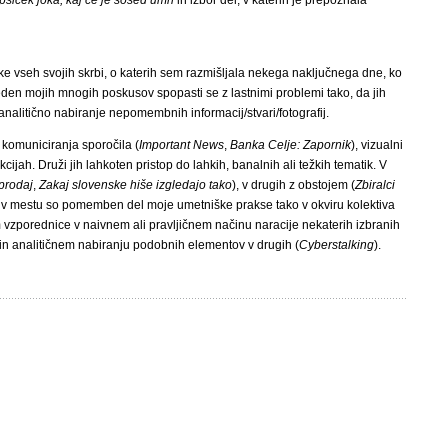
siček joka, kaj če je sosed umrl
in izbor del, v katerih je prepoznala
e vseh svojih skrbi, o katerih sem razmišljala nekega naključnega dne, ko
e eden mojih mnogih poskusov spopasti se z lastnimi problemi tako, da jih
alitično nabiranje nepomembnih informacij/stvari/fotografij.
 komuniciranja sporočila (
Important News
,
Banka Celje: Zapornik
), vizualni
akcijah. Druži jih lahkoten pristop do lahkih, banalnih ali težkih tematik. V
prodaj
,
Zakaj slovenske hiše izgledajo tako
), v drugih z obstojem (
Zbiralci
anju v mestu so pomemben del moje umetniške prakse tako v okviru kolektiva
vzporednice v naivnem ali pravljičnem načinu naracije nekaterih izbranih
 in analitičnem nabiranju podobnih elementov v drugih (
Cyberstalking
).