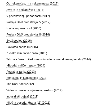
Ob nekem času, na nekem mestu (2017)
Svet te je dolžan živeti (2017)
V pričakovanju prihodnosti (2017)
Postaja DIVA predstavlja IV (2017)
Hvala za pozornost! (2016)
Postaja DIVA predstavlja III (2016)
Svež pogled (2016)
Povratna zanka II (2016)
Z vsako minuto več časa (2015)
Tekma s časom. Performans in video v vzvratnem ogledalu (2014)
»Bogdaj mrličem spat« (2014)
Povratna zanka (2013)
Konstante in kontinuitete (2013)
The Dark Alter (2012)
Video in umetnost v javnem prostoru (2012)
Industrijski pejsaž (2011)
Ključna beseda: Hrana [11] (2011)