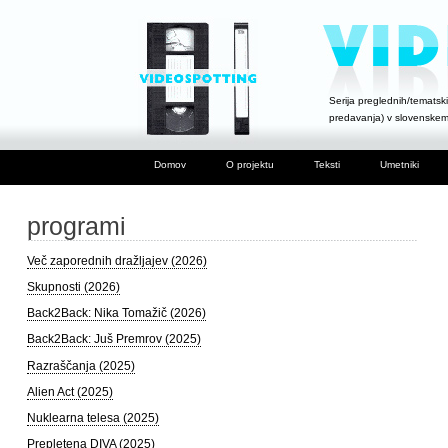
Serija preglednih/tematski
predavanja) v slovenske
Domov
O projektu
Teksti
Umetniki
programi
Več zaporednih dražljajev (2026)
Skupnosti (2026)
Back2Back: Nika Tomažič (2026)
Back2Back: Juš Premrov (2025)
Razraščanja (2025)
Alien Act (2025)
Nuklearna telesa (2025)
Prepletena DIVA (2025)