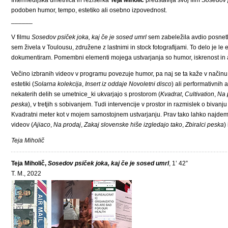
Intermedijska umetnica in režiserka
Teja Miholič
predstavlja svoj film
Sosedov p
podoben humor, tempo, estetiko ali osebno izpovednost.
______
V filmu
Sosedov psiček joka, kaj če je sosed umrl
sem zabeležila avdio posnetk
sem živela v Toulousu, združene z lastnimi in stock fotografijami. To delo je l
dokumentiram. Pomembni elementi mojega ustvarjanja so humor, iskrenost in an
Večino izbranih videov v programu povezuje humor, pa naj se ta kaže v načinu
estetiki (
Solarna kolekcija
,
Insert iz oddaje Novoletni disco
) ali performativnih 
nekaterih delih se umetnice_ki ukvarjajo s prostorom (
Kvadrat
,
Cultivation
,
Na 
peska
), v tretjih s sobivanjem. Tudi intervencije v prostor in razmislek o biv
Kvadratni meter kot v mojem samostojnem ustvarjanju. Prav tako lahko najdem 
videov (
Ajiaco
,
Na prodaj
,
Zakaj slovenske hiše izgledajo tako
,
Zbiralci peska
)
Teja Miholič
Teja Miholič,
Sosedov psiček joka, kaj če je sosed umrl
, 1’ 42”
T. M., 2022