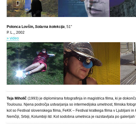
Polonca Lovšin,
Solarna kolekcija
, 51”
P. L.,, 2002
» video
Teja Miholič
(1993) je diplomirana fotografinja in magistrica filma, ki je dokonč
Toulousu. Njena področja ustvarjanja so intermedijska umetnost, filmska fotografi
kot so Festival slovenskega filma, FeKK – Festival kratkega filma v Ljubljani in Kin
Nemčiji, Srbiji, Kolumbiji itd. Kot sodobna umetnica je razstavljala po galerijah v 