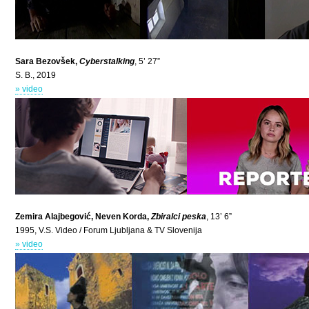
Sara Bezovšek,
Cyberstalking
, 5’ 27”
S. B., 2019
» video
Zemira Alajbegović, Neven Korda,
Zbiralci peska
, 13’ 6”
1995, V.S. Video / Forum Ljubljana & TV Slovenija
» video