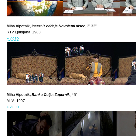
Miha Vipotnik,
Insert iz oddaje Novoletni disco
, 2’ 32”
RTV Ljubljana, 1983
» video
Miha Vipotnik,
Banka Celje: Zapornik
, 45”
M. V., 1997
» video