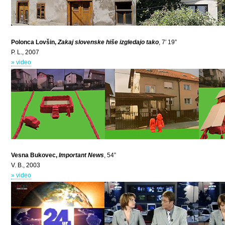
Polonca Lovšin,
Zakaj slovenske hiše izgledajo tako
, 7′ 19”
P. L., 2007
» video
Vesna Bukovec,
Important News
, 54”
V. B., 2003
» video