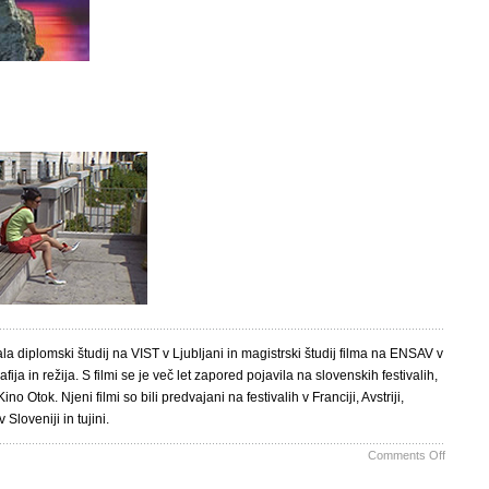
ala diplomski študij na VIST v Ljubljani in magistrski študij filma na ENSAV v
ja in režija. S filmi se je več let zapored pojavila na slovenskih festivalih,
o Otok. Njeni filmi so bili predvajani na festivalih v Franciji, Avstriji,
Sloveniji in tujini.
on
Comments Off
Back2Ba
Teja