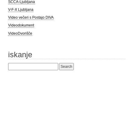
SCCA-Ljubljana
V-F-X Ljubljana
Video večeri s Postajo DIVA
Videodokument
VideoDvorišče
iskanje
Search
for: