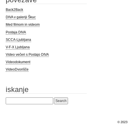
Back2Back
DIVA v galeriji Škuc
Med filmom in videom
Postaja DIVA
SCCA-Ljubljana
V-F-X Ljubljana
Video večeri s Postajo DIVA
Videodokument
VideoDvorišče
iskanje
Search
for:
© 202