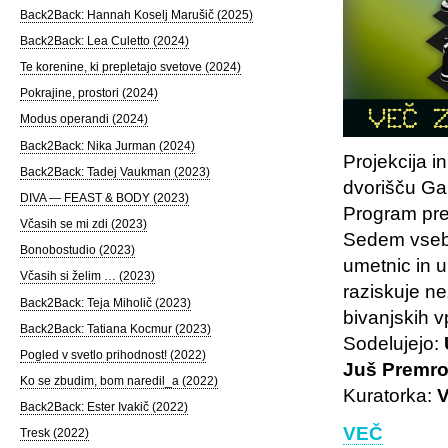
Back2Back: Hannah Koselj Marušič (2025)
Back2Back: Lea Culetto (2024)
Te korenine, ki prepletajo svetove (2024)
Pokrajine, prostori (2024)
Modus operandi (2024)
Back2Back: Nika Jurman (2024)
Projekcija i
Back2Back: Tadej Vaukman (2023)
dvorišču Gal
DIVA — FEAST & BODY (2023)
Program pred
Včasih se mi zdi (2023)
Sedem vsebi
Bonobostudio (2023)
umetnic in 
Včasih si želim … (2023)
raziskuje ne
Back2Back: Teja Miholič (2023)
bivanjskih v
Back2Back: Tatiana Kocmur (2023)
Sodelujejo:
Pogled v svetlo prihodnost! (2022)
Juš Premro
Ko se zbudim, bom naredil_a (2022)
Kuratorka:
Back2Back: Ester Ivakič (2022)
VEČ
Tresk (2022)