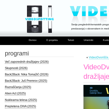
Serija preglednih/tematskih progra
predavanja) v slovenskem in me
Domov
O projektu
Teksti
Umetniki
Kusto
programi
«
VideoDvorišče.
Več zaporednih dražljajev (2026)
VideoDv
Skupnosti (2026)
dražljaj
Back2Back: Nika Tomažič (2026)
Back2Back: Juš Premrov (2025)
Razraščanja (2025)
Alien Act (2025)
Nuklearna telesa (2025)
Prepletena DIVA (2025)