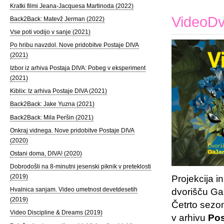
Kratki filmi Jeana-Jacquesa Martinoda (2022)
VideoDv
Back2Back: Matevž Jerman (2022)
Vse poti vodijo v sanje (2021)
Po hribu navzdol. Nove pridobitve Postaje DIVA
(2021)
Izbor iz arhiva Postaja DIVA: Pobeg v eksperiment
(2021)
Kiblix: Iz arhiva Postaje DIVA (2021)
Back2Back: Jake Yuzna (2021)
Back2Back: Mila Peršin (2021)
Onkraj vidnega. Nove pridobitve Postaje DIVA
(2020)
Ostani doma, DIVA! (2020)
Dobrodošli na 8-minutni jesenski piknik v preteklosti
(2019)
Projekcija i
Hvalnica sanjam. Video umetnost devetdesetih
dvorišču Gal
(2019)
Četrto sezo
Video Discipline & Dreams (2019)
v arhivu
Pos