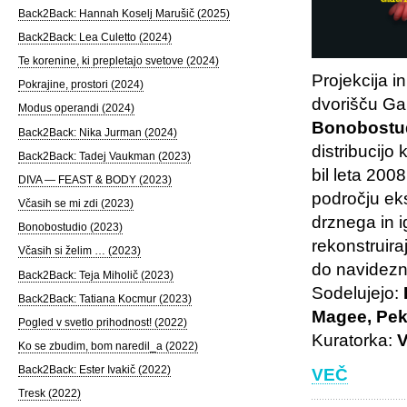
Back2Back: Hannah Koselj Marušič (2025)
Back2Back: Lea Culetto (2024)
Te korenine, ki prepletajo svetove (2024)
Projekcija i
Pokrajine, prostori (2024)
dvorišču Gal
Modus operandi (2024)
Bonobostu
Back2Back: Nika Jurman (2024)
distribucijo
Back2Back: Tadej Vaukman (2023)
bil leta 200
DIVA — FEAST & BODY (2023)
področju eks
Včasih se mi zdi (2023)
drznega in i
Bonobostudio (2023)
rekonstruira
Včasih si želim … (2023)
do navidezn
Back2Back: Teja Miholič (2023)
Sodelujejo:
Back2Back: Tatiana Kocmur (2023)
Magee, Pek
Pogled v svetlo prihodnost! (2022)
Kuratorka:
V
Ko se zbudim, bom naredil_a (2022)
Back2Back: Ester Ivakič (2022)
VEČ
Tresk (2022)