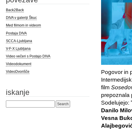
Back2Back
DIVA v galeriji Škuc
Med filmom in videom
Postaja DIVA
SCCA-Ljubljana
V-F-X Ljubljana
Video večeri s Postajo DIVA
Videodokument
Pogovor in p
VideoDvorišče
Intermedijs
film
Sosedov 
iskanje
prepoznala 
Sodelujejo:
Search
for:
Danilo Milo
Vesna Buko
Alajbegovi