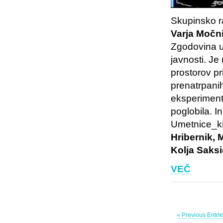
Skupinsko ra
Varja Močn
Zgodovina u
javnosti. Je
prostorov pr
prenatrpani
eksperimenta
poglobila. I
Umetnice_k
Hribernik, 
Kolja Saksi
VEČ
« Previous Entri