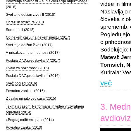
Beleženja stvarnosti – subjektivizacija objektivnega
videe in fil
(2018)
Naslavljajo 
Svet te je dolžan živeti II (2018)
človeka z o
Obrazi in strukture 2018
sprememb, o
Sorodnosti (2018)
Pogledujejo 
Ob nekem času, na nekem mestu (2017)
o prihodnost
Svet te je dolžan živeti (2017)
Sodelujejo:
V pričakovanju prihodnosti (2017)
Matevž Jerm
Postaja DIVA predstavlja IV (2017)
Tomsich, N
Hvala za pozornost! (2016)
Kurirala: V
Postaja DIVA predstavlja III (2016)
VEČ
Svež pogled (2016)
Povratna zanka II (2016)
Z vsako minuto več časa (2015)
3. Medna
Tekma s časom. Performans in video v vzvratnem
ogledalu (2014)
avdioviz
»Bogdaj mrličem spat« (2014)
Povratna zanka (2013)