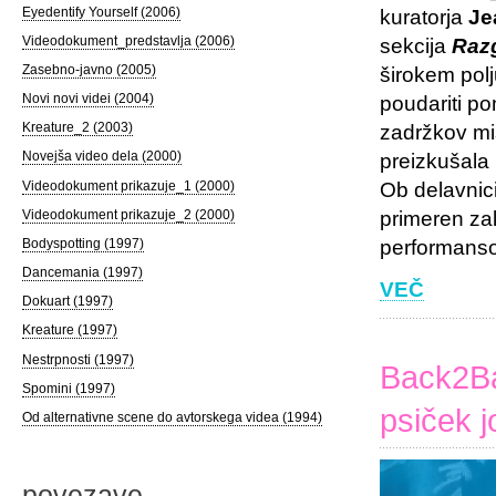
Eyedentify Yourself (2006)
kuratorja
Je
Videodokument_predstavlja (2006)
sekcija
Raz
Zasebno-javno (2005)
širokem pol
Novi novi videi (2004)
poudariti p
Kreature_2 (2003)
zadržkov mis
Novejša video dela (2000)
preizkušala 
Videodokument prikazuje_1 (2000)
Ob delavnic
primeren zak
Videodokument prikazuje_2 (2000)
performans
Bodyspotting (1997)
Dancemania (1997)
VEČ
Dokuart (1997)
Kreature (1997)
Nestrpnosti (1997)
Back2Ba
Spomini (1997)
psiček j
Od alternativne scene do avtorskega videa (1994)
povezave