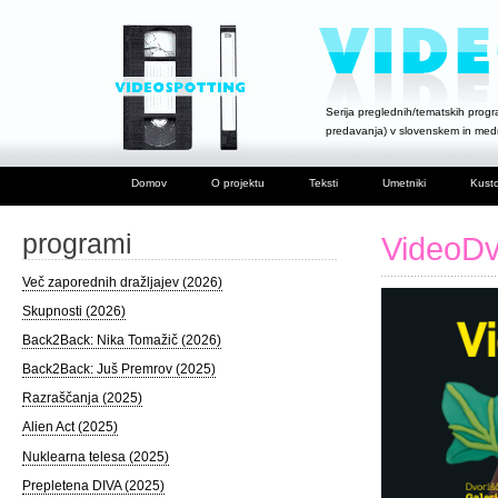
Serija preglednih/tematskih progra
predavanja) v slovenskem in me
Domov
O projektu
Teksti
Umetniki
Kusto
programi
VideoDv
Več zaporednih dražljajev (2026)
Skupnosti (2026)
Back2Back: Nika Tomažič (2026)
Back2Back: Juš Premrov (2025)
Razraščanja (2025)
Alien Act (2025)
Nuklearna telesa (2025)
Prepletena DIVA (2025)