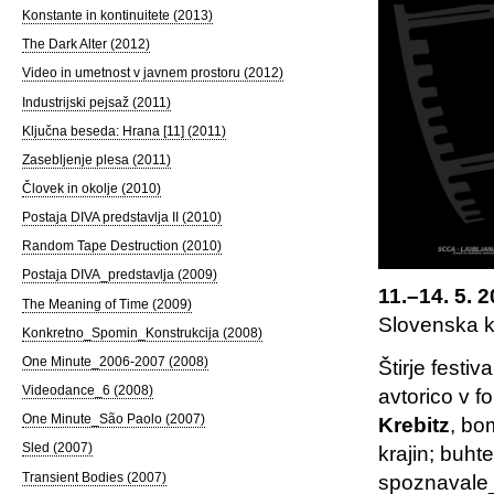
Konstante in kontinuitete (2013)
The Dark Alter (2012)
Video in umetnost v javnem prostoru (2012)
Industrijski pejsaž (2011)
Ključna beseda: Hrana [11] (2011)
Zasebljenje plesa (2011)
Človek in okolje (2010)
Postaja DIVA predstavlja II (2010)
Random Tape Destruction (2010)
Postaja DIVA_predstavlja (2009)
11.–14. 5. 
The Meaning of Time (2009)
Slovenska k
Konkretno_Spomin_Konstrukcija (2008)
One Minute_2006-2007 (2008)
Štirje festi
Videodance_6 (2008)
avtorico v 
One Minute_São Paolo (2007)
Krebitz
, bo
Sled (2007)
krajin; buh
Transient Bodies (2007)
spoznavale_