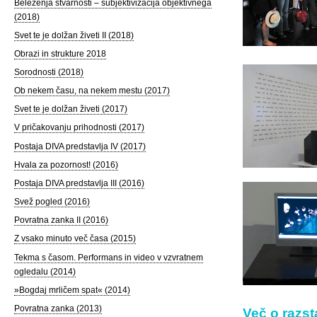
Beleženja stvarnosti – subjektivizacija objektivnega
(2018)
Svet te je dolžan živeti II (2018)
Obrazi in strukture 2018
Sorodnosti (2018)
Ob nekem času, na nekem mestu (2017)
Svet te je dolžan živeti (2017)
V pričakovanju prihodnosti (2017)
Postaja DIVA predstavlja IV (2017)
Hvala za pozornost! (2016)
Postaja DIVA predstavlja III (2016)
Svež pogled (2016)
Povratna zanka II (2016)
Z vsako minuto več časa (2015)
Tekma s časom. Performans in video v vzvratnem
ogledalu (2014)
»Bogdaj mrličem spat« (2014)
Povratna zanka (2013)
Več o razst