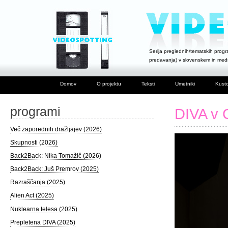
Serija preglednih/tematskih progra
predavanja) v slovenskem in me
Domov
O projektu
Teksti
Umetniki
Kusto
programi
DIVA v G
Več zaporednih dražljajev (2026)
Skupnosti (2026)
Back2Back: Nika Tomažič (2026)
Back2Back: Juš Premrov (2025)
Razraščanja (2025)
Alien Act (2025)
Nuklearna telesa (2025)
Prepletena DIVA (2025)