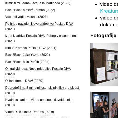
Kratki filmi Jeana-Jacquesa Martinoda (2022)
video d
Back2Back: Matevž Jerman (2022)
Kreatur
Vse poti vodijo v sanje (2021)
video d
dokumen
Po hribu navzdol. Nove pridobitve Postaje DIVA
(2021)
Fotografij
Izbor iz arhiva Postaja DIVA: Pobeg v eksperiment
(2021)
Kiblix: Iz arhiva Postaje DIVA (2021)
Back2Back: Jake Yuzna (2021)
Back2Back: Mila Peršin (2021)
Onkraj vidnega. Nove pridobitve Postaje DIVA
(2020)
Ostani doma, DIVA! (2020)
Dobrodošli na 8-minutni jesenski piknik v preteklosti
(2019)
Hvalnica sanjam. Video umetnost devetdesetih
(2019)
Video Discipline & Dreams (2019)