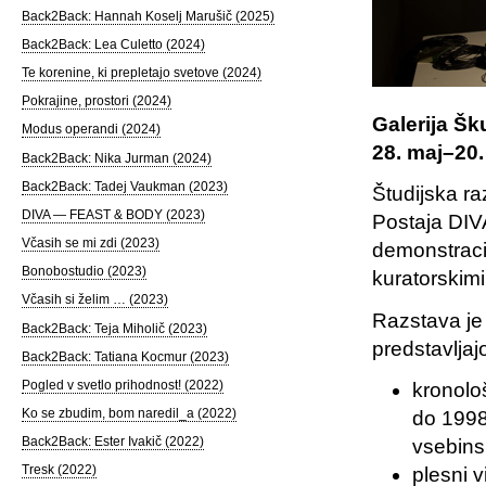
Back2Back: Hannah Koselj Marušič (2025)
Back2Back: Lea Culetto (2024)
Te korenine, ki prepletajo svetove (2024)
Pokrajine, prostori (2024)
Galerija Šk
Modus operandi (2024)
28. maj–20.
Back2Back: Nika Jurman (2024)
Back2Back: Tadej Vaukman (2023)
Študijska r
DIVA — FEAST & BODY (2023)
Postaja DIVA
Včasih se mi zdi (2023)
demonstracij
Bonobostudio (2023)
kuratorskim
Včasih si želim … (2023)
Razstava je 
Back2Back: Teja Miholič (2023)
predstavljaj
Back2Back: Tatiana Kocmur (2023)
Pogled v svetlo prihodnost! (2022)
kronolo
Ko se zbudim, bom naredil_a (2022)
do 1998
Back2Back: Ester Ivakič (2022)
vsebins
Tresk (2022)
plesni 